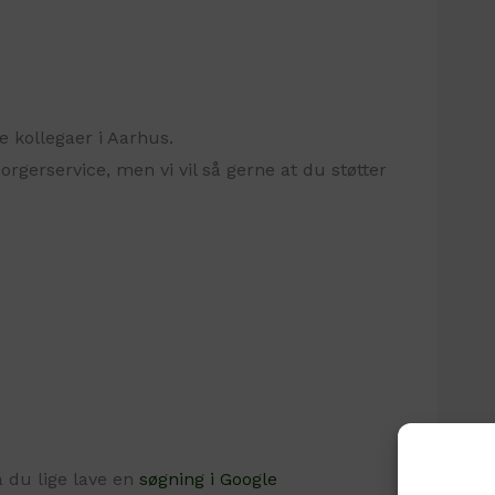
e kollegaer i Aarhus.
borgerservice, men vi vil så gerne at du støtter
å du lige lave en
søgning i Google