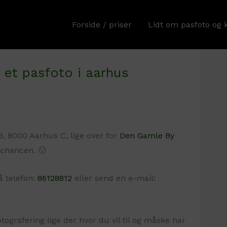
Forside / priser
Lidt om pasfoto og 
t et pasfoto i aarhus
3, 8000 Aarhus C, lige over for
Den Gamle By
chancen. 🙂
å telefon:
86128812
eller send en e-mail:
tografering lige der hvor du vil til og måske har