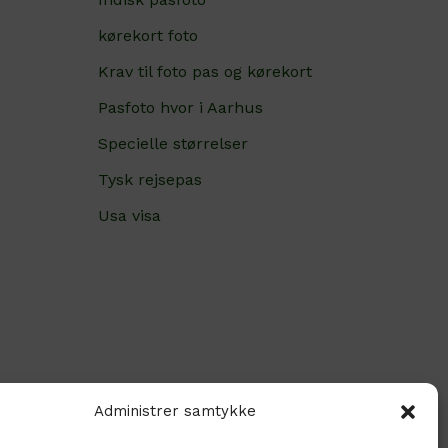
kørekort foto
Krav til foto pas og kørekort
Pasfoto hvor i Aarhus
Specielle størrelser
Tysk rejsepas
Usa visa
Administrer samtykke