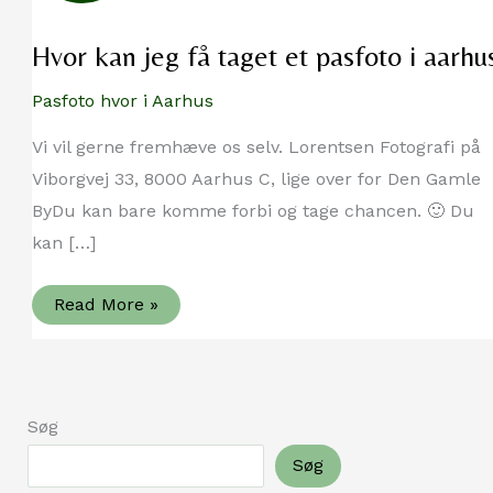
Hvor kan jeg få taget et pasfoto i aarhu
Pasfoto hvor i Aarhus
Vi vil gerne fremhæve os selv. Lorentsen Fotografi på
Viborgvej 33, 8000 Aarhus C, lige over for Den Gamle
ByDu kan bare komme forbi og tage chancen. 🙂 Du
kan […]
Hvor
Read More »
kan
jeg
få
taget
et
pasfoto
Søg
i
aarhus
Søg