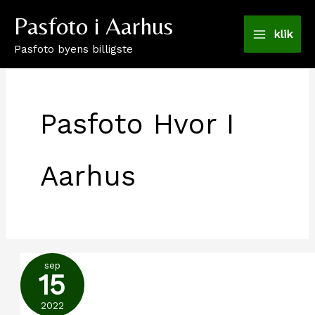
Gå
Pasfoto i Aarhus
til
klik
Pasfoto byens billigste
indholdet
Pasfoto Hvor I
Aarhus
sep
15
2022