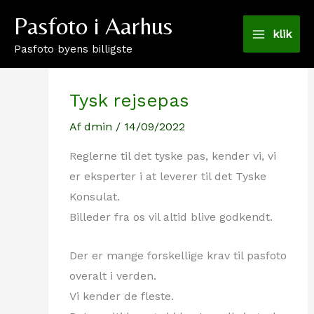
Gå
Pasfoto i Aarhus
til
klik
Pasfoto byens billigste
indholdet
Tysk rejsepas
Af
dmin
/
14/09/2022
Reglerne til det tyske pas, kender vi, vi
er eksperter i at leverer til det Tyske
Konsulat.
Billeder fra os vil altid blive godkendt.
Der er mange forskellige krav til pasfoto
overalt i verden.
Vi kender de fleste.